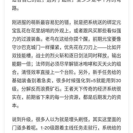
路。
刚进服的萌新最容易犯的错，就是把系统送的绑定元
宝乱花在花里胡哨的外观上，或者跟风买那些看似强
力的过渡装备。老鸟在这给你提个醒，前期元宝要像
守沙巴克城门一样攥紧，优先花在刀刃上——比如开
双技能槽，战士的烈火斩和逐日剑法同时释放，输出
能翻一倍；法师则必须尽早解锁冰咆哮和灭天火的组
合，清怪效率直接上一个台阶。另外，新手任务给的
基础装备别着急卖，很多时候强化到+5就能用到30
级，分解反而浪费矿石。王者天下传奇的经济系统很
实在，前期省下来的每一分资源，都是后期发力的资
本。
说到升级，很多人以为就是埋头刷怪，其实这里面的
门道多着呢。1-20级跟着主线任务走就行，系统给的