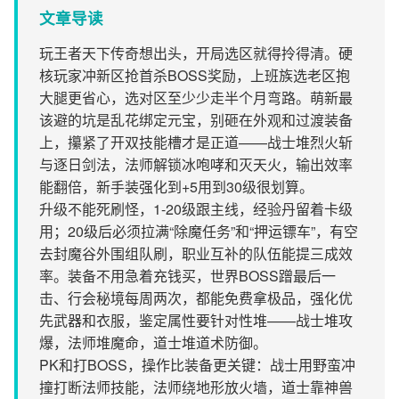
文章导读
玩王者天下传奇想出头，开局选区就得拎得清。硬
核玩家冲新区抢首杀BOSS奖励，上班族选老区抱
大腿更省心，选对区至少少走半个月弯路。萌新最
该避的坑是乱花绑定元宝，别砸在外观和过渡装备
上，攥紧了开双技能槽才是正道——战士堆烈火斩
与逐日剑法，法师解锁冰咆哮和灭天火，输出效率
能翻倍，新手装强化到+5用到30级很划算。
升级不能死刷怪，1-20级跟主线，经验丹留着卡级
用；20级后必须拉满“除魔任务”和“押运镖车”，有空
去封魔谷外围组队刷，职业互补的队伍能提三成效
率。装备不用急着充钱买，世界BOSS蹭最后一
击、行会秘境每周两次，都能免费拿极品，强化优
先武器和衣服，鉴定属性要针对性堆——战士堆攻
爆，法师堆魔命，道士堆道术防御。
PK和打BOSS，操作比装备更关键：战士用野蛮冲
撞打断法师技能，法师绕地形放火墙，道士靠神兽