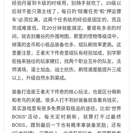
经验丹留到卡级的时候用，别随手就吃了。20级以
后就不能只靠主线了，每日的“除魔任务”和“押运镖
车”必须拉满，这两个任务给的经验是固定的，而且
完成难度低，花20分钟就能搞定。要是有多余的时
间，就去封魔谷的外围地图，那里的怪物等级适中，
掉落的金币和小极品装备也多，组队刷效率更高。这
里要注意，王者天下传奇里组队有经验加成，别学那
些独来独往的玩家硬扛，找两个职业互补的队友，法
师清场、道士加血、战士抗伤，刷怪速度能提升三成
以上，升级自然水到渠成。
装备打造是王者天下传奇的核心玩法，也是区分萌新
和老鸟的关键。很多人打不到好装备就急着充钱买，
其实游戏里有很多免费获取极品的途径。比如“世界
BOSS”活动，每天定时刷新，就算打不过最终
BOSS，蹭到最后一下也有概率拿装备奖励；还有