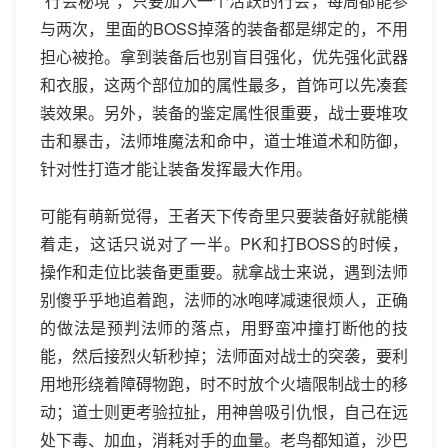
“行会秘境”，只要加入一个活跃的行会，每周都能参
与两次，里面的BOSS掉落的装备都是绑定的，不用
担心被抢。拿到装备后也别盲目强化，优先强化武器
和衣服，这两个部位加的属性最多，首饰可以先凑套
装效果。另外，装备的鉴定属性很重要，战士要堆攻
击和暴击，法师堆魔法和命中，道士堆道术和防御，
针对性打造才能让装备发挥最大作用。
可能有萌新觉得，王者天下传奇里只要装备好就能横
着走，这话只说对了一半。PK和打BOSS的时候，
操作和走位比装备更重要。就拿战士来说，遇到法师
别傻乎乎地追着跑，法师的冰咆哮减速很烦人，正确
的做法是预判法师的落点，用野蛮冲撞打断他的技
能，然后接烈火斩秒掉；法师面对战士的突袭，要利
用地形绕着障碍物跑，时不时放个火墙限制战士的移
动；道士则更考验拉扯，用神兽吸引仇恨，自己在远
处下毒、加血，消耗对手的血量。老鸟都知道，沙巴