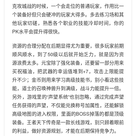
克攻城战的时候，一个会走位的普通玩家，作用比一
个装备好但只会硬冲的玩家大得多。多去练习场和其
他玩家切磋，熟悉各个职业的技能冷却时间，你的
PK水平会提升得很快。
资源的合理分配在后期显得尤为重要，很多玩家前期
顺风顺水，到了50级以后就开始乏力，就是因为资
源浪费太多。元宝除了强化装备，还要留一部分用来
买祝福油，把武器的幸运值堆到+7，攻击上限能提
升不少；金币则用来学习高级技能书，别小看这些技
能，道士的召唤神兽升到满级，战斗力能提升一倍。
另外，游戏里的“声望系统”也别忽略，通过完成声望
任务获得的声望，不仅能兑换称号加属性，还能解锁
高级地图的进入权限，里面的BOSS掉落的都是顶级
装备。王者天下传奇是一款长线游戏，别只顾着眼前
的利益，做好资源规划，才能在后期保持竞争力。