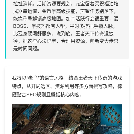
拉扯消耗。后期资源要规划，元宝留着买祝福油堆
武器幸运值，金币学高级技能，声望任务别落下，
能换称号解锁高级地图。加个活跃行会很重要，混
BOSS、学技巧都有人帮，平时多搭把手攒人脉，
比孤身硬闯舒服多。说到底，王者天下传奇没捷
径，把这些心法记牢，合理用资源，萌新变大佬只
是时间问题。
我将以“老鸟”的语言风格，结合王者天下传奇的游戏
特点，从开局选区、资源利用等多方面撰写攻略，标
题贴合SEO规则且概括核心内容。